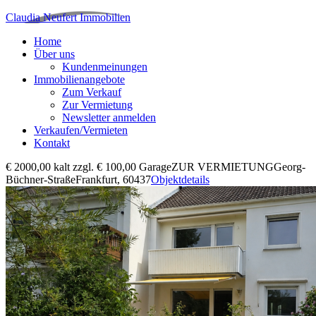
Claudia Neufert Immobilien
Home
Über uns
Kundenmeinungen
Immobilienangebote
Zum Verkauf
Zur Vermietung
Newsletter anmelden
Verkaufen/Vermieten
Kontakt
€ 2000,00 kalt zzgl. € 100,00 Garage
ZUR VERMIETUNG
Georg-
Büchner-Straße
Frankfurt, 60437
Objektdetails