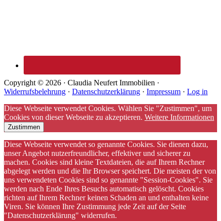
Copyright © 2026 · Claudia Neufert Immobilien ·
Widerrufsbelehrung
·
Datenschutzerklärung
·
Impressum
·
Log in
Diese Webseite verwendet Cookies. Wählen Sie "Zustimmen", um
Cookies von dieser Webseite zu akzeptieren.
Weitere Informationen
Zustimmen
Diese Webseite verwendet so genannte Cookies. Sie dienen dazu,
unser Angebot nutzerfreundlicher, effektiver und sicherer zu
machen. Cookies sind kleine Textdateien, die auf Ihrem Rechner
abgelegt werden und die Ihr Browser speichert. Die meisten der von
uns verwendeten Cookies sind so genannte "Session-Cookies". Sie
werden nach Ende Ihres Besuchs automatisch gelöscht. Cookies
richten auf Ihrem Rechner keinen Schaden an und enthalten keine
Viren. Sie können Ihre Zustimmung jede Zeit auf der Seite
"Datenschutzerklärung" widerrufen.