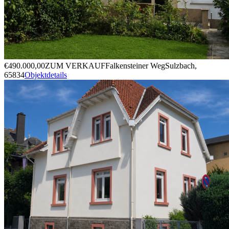
€490.000,00
ZUM VERKAUF
Falkensteiner Weg
Sulzbach,
65834
Objektdetails