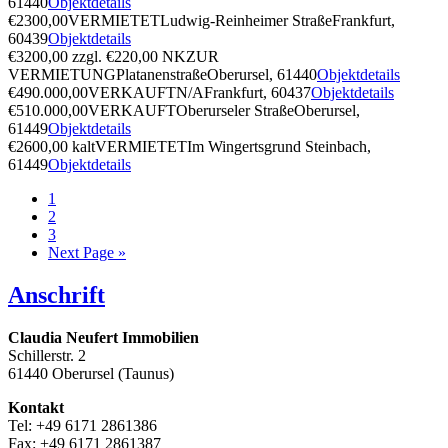
61440
Objektdetails
€2300,00
VERMIETET
Ludwig-Reinheimer Straße
Frankfurt,
60439
Objektdetails
€3200,00 zzgl. €220,00 NK
ZUR
VERMIETUNG
Platanenstraße
Oberursel, 61440
Objektdetails
€490.000,00
VERKAUFT
N/A
Frankfurt, 60437
Objektdetails
€510.000,00
VERKAUFT
Oberurseler Straße
Oberursel,
61449
Objektdetails
€2600,00 kalt
VERMIETET
Im Wingertsgrund
Steinbach,
61449
Objektdetails
1
2
3
Next Page »
Anschrift
Claudia Neufert Immobilien
Schillerstr. 2
61440 Oberursel (Taunus)
Kontakt
Tel: +49 6171 2861386
Fax: +49 6171 2861387