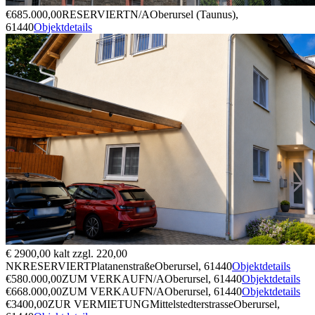
€685.000,00
RESERVIERT
N/A
Oberursel (Taunus),
61440
Objektdetails
€ 2900,00 kalt zzgl. 220,00
NK
RESERVIERT
Platanenstraße
Oberursel, 61440
Objektdetails
€580.000,00
ZUM VERKAUF
N/A
Oberursel, 61440
Objektdetails
€668.000,00
ZUM VERKAUF
N/A
Oberursel, 61440
Objektdetails
€3400,00
ZUR VERMIETUNG
Mittelstedterstrasse
Oberursel,