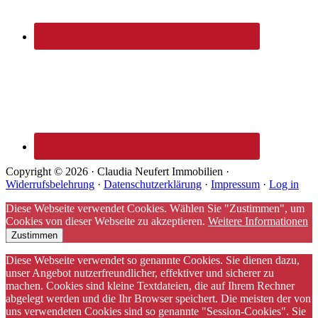
Copyright © 2026 · Claudia Neufert Immobilien ·
Widerrufsbelehrung
·
Datenschutzerklärung
·
Impressum
·
Log in
Diese Webseite verwendet Cookies. Wählen Sie "Zustimmen", um
Cookies von dieser Webseite zu akzeptieren.
Weitere Informationen
Zustimmen
Diese Webseite verwendet so genannte Cookies. Sie dienen dazu,
unser Angebot nutzerfreundlicher, effektiver und sicherer zu
machen. Cookies sind kleine Textdateien, die auf Ihrem Rechner
abgelegt werden und die Ihr Browser speichert. Die meisten der von
uns verwendeten Cookies sind so genannte "Session-Cookies". Sie