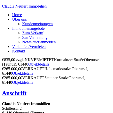
Claudia Neufert Immobilien
Home
Über uns
Kundenmeinungen
Immobilienangebote
Zum Verkauf
Zur Vermietung
Newsletter anmelden
Verkaufen/Vermieten
Kontakt
€835,00 zzgl. NK
VERMIETET
Kurmainzer Straße
Oberursel
(Taunus), 61440
Objektdetails
€265.000,00
VERKAUFT
Hohemarkstraße
Oberursel,
61440
Objektdetails
€285.000,00
VERKAUFT
Stettiner Straße
Oberursel,
61440
Objektdetails
Anschrift
Claudia Neufert Immobilien
Schillerstr. 2
61440 Oberursel (Taunus)