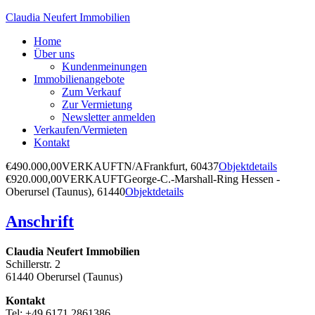
Claudia Neufert Immobilien
Home
Über uns
Kundenmeinungen
Immobilienangebote
Zum Verkauf
Zur Vermietung
Newsletter anmelden
Verkaufen/Vermieten
Kontakt
€490.000,00
VERKAUFT
N/A
Frankfurt, 60437
Objektdetails
€920.000,00
VERKAUFT
George-C.-Marshall-Ring
Hessen -
Oberursel (Taunus), 61440
Objektdetails
Anschrift
Claudia Neufert Immobilien
Schillerstr. 2
61440 Oberursel (Taunus)
Kontakt
Tel: +49 6171 2861386