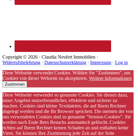
Copyright © 2026 · Claudia Neufert Immobilien ·
Widerrufsbelehrung
·
Datenschutzerklärung
·
Impressum
·
Log in
Diese Webseite verwendet Cookies. Wählen Sie "Zustimmen", um
Cookies von dieser Webseite zu akzeptieren.
Weitere Informationen
Zustimmen
Diese Webseite verwendet so genannte Cookies. Sie dienen dazu,
unser Angebot nutzerfreundlicher, effektiver und sicherer zu
machen. Cookies sind kleine Textdateien, die auf Ihrem Rechner
abgelegt werden und die Ihr Browser speichert. Die meisten der von
uns verwendeten Cookies sind so genannte "Session-Cookies". Sie
werden nach Ende Ihres Besuchs automatisch gelöscht. Cookies
richten auf Ihrem Rechner keinen Schaden an und enthalten keine
Viren. Sie können Ihre Zustimmung jede Zeit auf der Seite