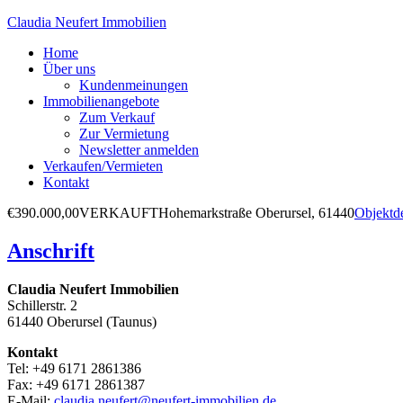
Claudia Neufert Immobilien
Home
Über uns
Kundenmeinungen
Immobilienangebote
Zum Verkauf
Zur Vermietung
Newsletter anmelden
Verkaufen/Vermieten
Kontakt
€390.000,00
VERKAUFT
Hohemarkstraße
Oberursel, 61440
Objektde
Anschrift
Claudia Neufert Immobilien
Schillerstr. 2
61440 Oberursel (Taunus)
Kontakt
Tel: +49 6171 2861386
Fax: +49 6171 2861387
E-Mail:
claudia.neufert@neufert-immobilien.de