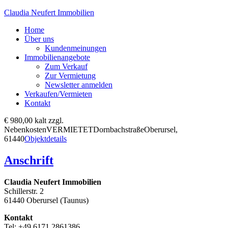
Claudia Neufert Immobilien
Home
Über uns
Kundenmeinungen
Immobilienangebote
Zum Verkauf
Zur Vermietung
Newsletter anmelden
Verkaufen/Vermieten
Kontakt
€ 980,00 kalt zzgl.
Nebenkosten
VERMIETET
Dornbachstraße
Oberursel,
61440
Objektdetails
Anschrift
Claudia Neufert Immobilien
Schillerstr. 2
61440 Oberursel (Taunus)
Kontakt
Tel: +49 6171 2861386