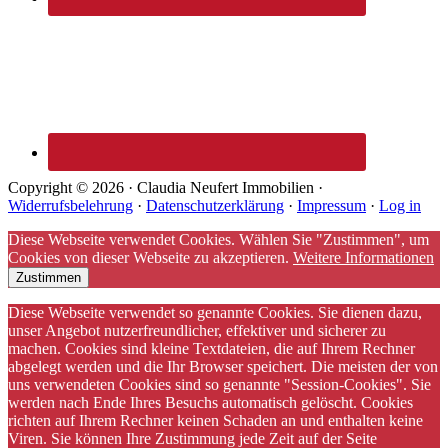
Copyright © 2026 · Claudia Neufert Immobilien ·
Widerrufsbelehrung
·
Datenschutzerklärung
·
Impressum
·
Log in
Diese Webseite verwendet Cookies. Wählen Sie "Zustimmen", um
Cookies von dieser Webseite zu akzeptieren.
Weitere Informationen
Zustimmen
Diese Webseite verwendet so genannte Cookies. Sie dienen dazu,
unser Angebot nutzerfreundlicher, effektiver und sicherer zu
machen. Cookies sind kleine Textdateien, die auf Ihrem Rechner
abgelegt werden und die Ihr Browser speichert. Die meisten der von
uns verwendeten Cookies sind so genannte "Session-Cookies". Sie
werden nach Ende Ihres Besuchs automatisch gelöscht. Cookies
richten auf Ihrem Rechner keinen Schaden an und enthalten keine
Viren. Sie können Ihre Zustimmung jede Zeit auf der Seite