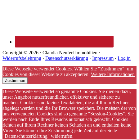
Copyright © 2026 · Claudia Neufert Immobilien ·
Widerrufsbelehrung
·
Datenschutzerklärung
·
Impressum
·
Log in
Diese Webseite verwendet Cookies. Wählen Sie "Zustimmen", um
Cookies von dieser Webseite zu akzeptieren.
Weitere Informationen
Zustimmen
Diese Webseite verwendet so genannte Cookies. Sie dienen dazu,
unser Angebot nutzerfreundlicher, effektiver und sicherer zu
machen. Cookies sind kleine Textdateien, die auf Ihrem Rechner
abgelegt werden und die Ihr Browser speichert. Die meisten der von
uns verwendeten Cookies sind so genannte "Session-Cookies". Sie
werden nach Ende Ihres Besuchs automatisch gelöscht. Cookies
richten auf Ihrem Rechner keinen Schaden an und enthalten keine
Viren. Sie können Ihre Zustimmung jede Zeit auf der Seite
"Datenschutzerklärung" widerrufen.