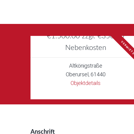
€1.500.00 zzgl. €350,00
VERMIET
Nebenkosten
Altkönigstraße
Oberursel, 61440
Objektdetails
Anschrift