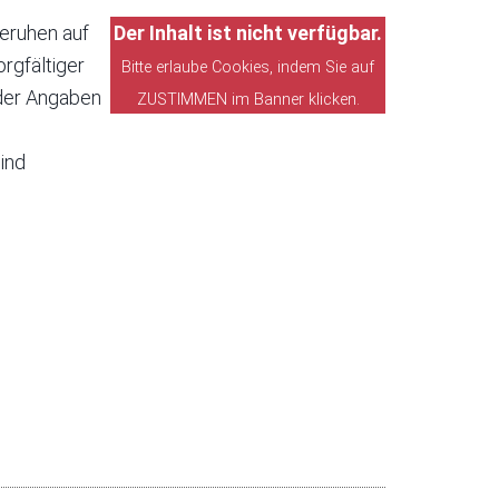
eruhen auf
Der Inhalt ist nicht verfügbar.
rgfältiger
Bitte erlaube Cookies, indem Sie auf
t der Angaben
ZUSTIMMEN im Banner klicken.
ind