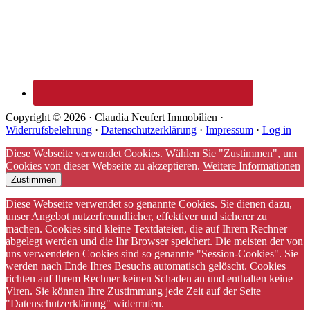
Copyright © 2026 · Claudia Neufert Immobilien ·
Widerrufsbelehrung
·
Datenschutzerklärung
·
Impressum
·
Log in
Diese Webseite verwendet Cookies. Wählen Sie "Zustimmen", um
Cookies von dieser Webseite zu akzeptieren.
Weitere Informationen
Zustimmen
Diese Webseite verwendet so genannte Cookies. Sie dienen dazu,
unser Angebot nutzerfreundlicher, effektiver und sicherer zu
machen. Cookies sind kleine Textdateien, die auf Ihrem Rechner
abgelegt werden und die Ihr Browser speichert. Die meisten der von
uns verwendeten Cookies sind so genannte "Session-Cookies". Sie
werden nach Ende Ihres Besuchs automatisch gelöscht. Cookies
richten auf Ihrem Rechner keinen Schaden an und enthalten keine
Viren. Sie können Ihre Zustimmung jede Zeit auf der Seite
"Datenschutzerklärung" widerrufen.