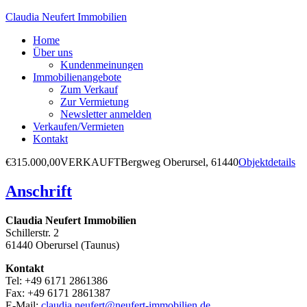
Claudia Neufert Immobilien
Home
Über uns
Kundenmeinungen
Immobilienangebote
Zum Verkauf
Zur Vermietung
Newsletter anmelden
Verkaufen/Vermieten
Kontakt
€315.000,00
VERKAUFT
Bergweg
Oberursel, 61440
Objektdetails
Anschrift
Claudia Neufert Immobilien
Schillerstr. 2
61440 Oberursel (Taunus)
Kontakt
Tel: +49 6171 2861386
Fax: +49 6171 2861387
E-Mail:
claudia.neufert@neufert-immobilien.de