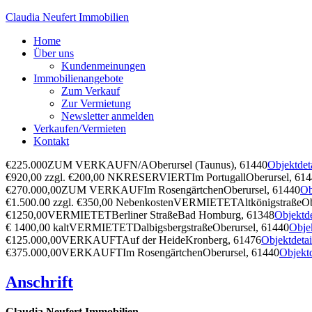
Claudia Neufert Immobilien
Home
Über uns
Kundenmeinungen
Immobilienangebote
Zum Verkauf
Zur Vermietung
Newsletter anmelden
Verkaufen/Vermieten
Kontakt
€225.000
ZUM VERKAUF
N/A
Oberursel (Taunus), 61440
Objektdeta
€920,00 zzgl. €200,00 NK
RESERVIERT
Im Portugall
Oberursel, 61
€270.000,00
ZUM VERKAUF
Im Rosengärtchen
Oberursel, 61440
Ob
€1.500.00 zzgl. €350,00 Nebenkosten
VERMIETET
Altkönigstraße
Ob
€1250,00
VERMIETET
Berliner Straße
Bad Homburg, 61348
Objektde
€ 1400,00 kalt
VERMIETET
Dalbigsbergstraße
Oberursel, 61440
Objek
€125.000,00
VERKAUFT
Auf der Heide
Kronberg, 61476
Objektdetai
€375.000,00
VERKAUFT
Im Rosengärtchen
Oberursel, 61440
Objektd
Anschrift
Claudia Neufert Immobilien