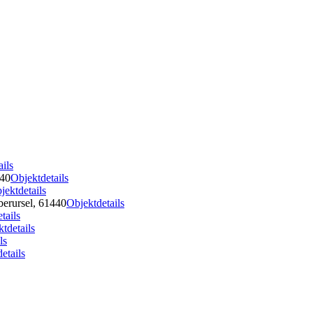
ils
440
Objektdetails
jektdetails
erursel, 61440
Objektdetails
tails
tdetails
ls
etails