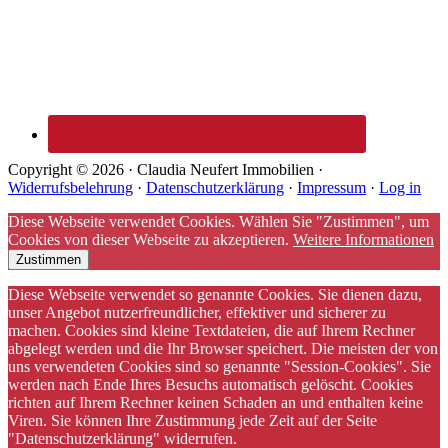
Copyright © 2026 · Claudia Neufert Immobilien ·
Widerrufsbelehrung
·
Datenschutzerklärung
·
Impressum
·
Log in
Diese Webseite verwendet Cookies. Wählen Sie "Zustimmen", um
Cookies von dieser Webseite zu akzeptieren.
Weitere Informationen
Zustimmen
Diese Webseite verwendet so genannte Cookies. Sie dienen dazu,
unser Angebot nutzerfreundlicher, effektiver und sicherer zu
machen. Cookies sind kleine Textdateien, die auf Ihrem Rechner
abgelegt werden und die Ihr Browser speichert. Die meisten der von
uns verwendeten Cookies sind so genannte "Session-Cookies". Sie
werden nach Ende Ihres Besuchs automatisch gelöscht. Cookies
richten auf Ihrem Rechner keinen Schaden an und enthalten keine
Viren. Sie können Ihre Zustimmung jede Zeit auf der Seite
"Datenschutzerklärung" widerrufen.