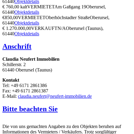
61440
Objektdetails
€ 760,00 kalt
VERMIETET
Am Gaßgang 19
Oberursel,
61440
Objektdetails
€850,00
VERMIETET
Oberhöchstadter Straße
Oberursel,
61440
Objektdetails
€ 1.270.000,00
VERKAUFT
N/A
Oberursel (Taunus),
61440
Objektdetails
Anschrift
Claudia Neufert Immobilien
Schillerstr. 2
61440 Oberursel (Taunus)
Kontakt
Tel: +49 6171 2861386
Fax: +49 6171 2861387
E-Mail:
claudia.neufert@neufert-immobilien.de
Bitte beachten Sie
Die von uns gemachten Angaben zu den Objekten beruhen auf
Informationen des Vermieters / Verkäufers. Trotz sorgfältiger