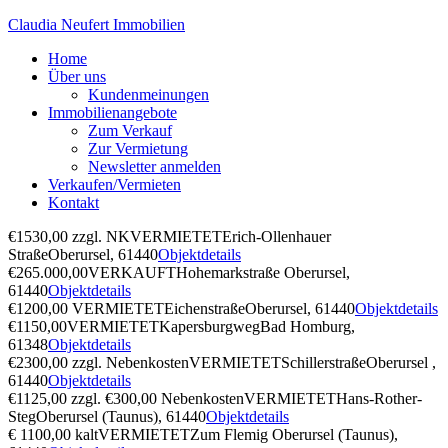
Claudia Neufert Immobilien
Home
Über uns
Kundenmeinungen
Immobilienangebote
Zum Verkauf
Zur Vermietung
Newsletter anmelden
Verkaufen/Vermieten
Kontakt
€1530,00 zzgl. NK
VERMIETET
Erich-Ollenhauer
Straße
Oberursel, 61440
Objektdetails
€265.000,00
VERKAUFT
Hohemarkstraße
Oberursel,
61440
Objektdetails
€1200,00
VERMIETET
Eichenstraße
Oberursel, 61440
Objektdetails
€1150,00
VERMIETET
Kapersburgweg
Bad Homburg,
61348
Objektdetails
€2300,00 zzgl. Nebenkosten
VERMIETET
Schillerstraße
Oberursel ,
61440
Objektdetails
€1125,00 zzgl. €300,00 Nebenkosten
VERMIETET
Hans-Rother-
Steg
Oberursel (Taunus), 61440
Objektdetails
€ 1100,00 kalt
VERMIETET
Zum Flemig
Oberursel (Taunus),