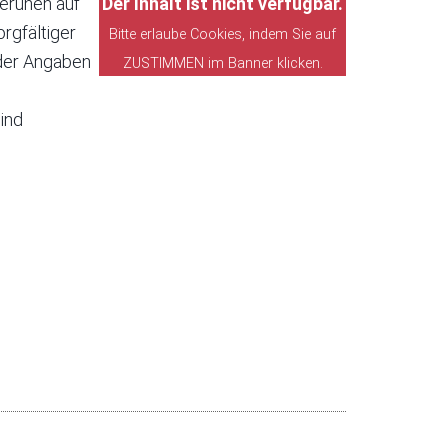
eruhen auf
Der Inhalt ist nicht verfügbar.
rgfältiger
Bitte erlaube Cookies, indem Sie auf
t der Angaben
ZUSTIMMEN im Banner klicken.
ind