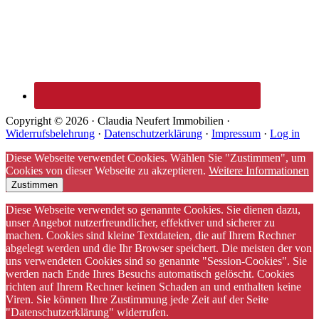
Copyright © 2026 · Claudia Neufert Immobilien ·
Widerrufsbelehrung
·
Datenschutzerklärung
·
Impressum
·
Log in
Diese Webseite verwendet Cookies. Wählen Sie "Zustimmen", um
Cookies von dieser Webseite zu akzeptieren.
Weitere Informationen
Zustimmen
Diese Webseite verwendet so genannte Cookies. Sie dienen dazu,
unser Angebot nutzerfreundlicher, effektiver und sicherer zu
machen. Cookies sind kleine Textdateien, die auf Ihrem Rechner
abgelegt werden und die Ihr Browser speichert. Die meisten der von
uns verwendeten Cookies sind so genannte "Session-Cookies". Sie
werden nach Ende Ihres Besuchs automatisch gelöscht. Cookies
richten auf Ihrem Rechner keinen Schaden an und enthalten keine
Viren. Sie können Ihre Zustimmung jede Zeit auf der Seite
"Datenschutzerklärung" widerrufen.