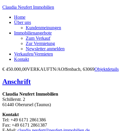
Claudia Neufert Immobilien
Home
Über uns
Kundenmeinungen
Immobilienangebote
Zum Verkauf
Zur Vermietung
Newsletter anmelden
Verkaufen/Vermieten
Kontakt
€ 450.000,00
VERKAUFT
N/A
Offenbach, 63069
Objektdetails
Anschrift
Claudia Neufert Immobilien
Schillerstr. 2
61440 Oberursel (Taunus)
Kontakt
Tel: +49 6171 2861386
Fax: +49 6171 2861387
E-Mail:
claudia.neufert@neufert-immobilien.de