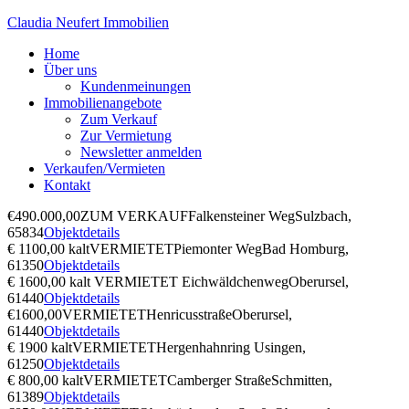
Claudia Neufert Immobilien
Home
Über uns
Kundenmeinungen
Immobilienangebote
Zum Verkauf
Zur Vermietung
Newsletter anmelden
Verkaufen/Vermieten
Kontakt
€490.000,00
ZUM VERKAUF
Falkensteiner Weg
Sulzbach,
65834
Objektdetails
€ 1100,00 kalt
VERMIETET
Piemonter Weg
Bad Homburg,
61350
Objektdetails
€ 1600,00 kalt
VERMIETET
Eichwäldchenweg
Oberursel,
61440
Objektdetails
€1600,00
VERMIETET
Henricusstraße
Oberursel,
61440
Objektdetails
€ 1900 kalt
VERMIETET
Hergenhahnring
Usingen,
61250
Objektdetails
€ 800,00 kalt
VERMIETET
Camberger Straße
Schmitten,
61389
Objektdetails