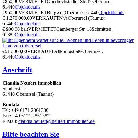
€850,00
VERMIETET
Oberhöchstadter Straße
Oberursel,
61440
Objektdetails
€950,00
VERMIETET
Bergweg
Oberursel, 61440
Objektdetails
€ 1.270.000,00
VERKAUFT
N/A
Oberursel (Taunus),
61440
Objektdetails
€ 900,00 kalt
VERMIETET
Camberger Str. 16
Schmitten,
61389
Objektdetails
€515.000,00
VERKAUFT
Altkönigstraße
Oberursel,
61440
Objektdetails
Anschrift
Claudia Neufert Immobilien
Schillerstr. 2
61440 Oberursel (Taunus)
Kontakt
Tel: +49 6171 2861386
Fax: +49 6171 2861387
E-Mail:
claudia.neufert@neufert-immobilien.de
Bitte beachten Sie