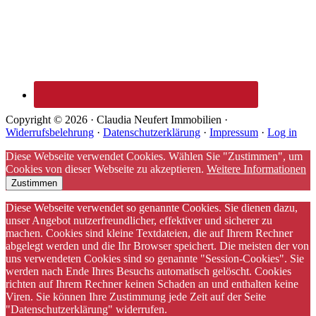
Copyright © 2026 · Claudia Neufert Immobilien ·
Widerrufsbelehrung
·
Datenschutzerklärung
·
Impressum
·
Log in
Diese Webseite verwendet Cookies. Wählen Sie "Zustimmen", um
Cookies von dieser Webseite zu akzeptieren.
Weitere Informationen
Zustimmen
Diese Webseite verwendet so genannte Cookies. Sie dienen dazu,
unser Angebot nutzerfreundlicher, effektiver und sicherer zu
machen. Cookies sind kleine Textdateien, die auf Ihrem Rechner
abgelegt werden und die Ihr Browser speichert. Die meisten der von
uns verwendeten Cookies sind so genannte "Session-Cookies". Sie
werden nach Ende Ihres Besuchs automatisch gelöscht. Cookies
richten auf Ihrem Rechner keinen Schaden an und enthalten keine
Viren. Sie können Ihre Zustimmung jede Zeit auf der Seite
"Datenschutzerklärung" widerrufen.