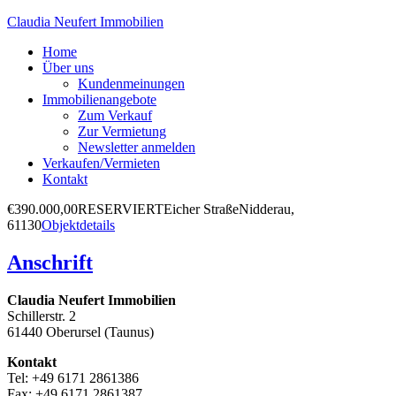
Claudia Neufert Immobilien
Home
Über uns
Kundenmeinungen
Immobilienangebote
Zum Verkauf
Zur Vermietung
Newsletter anmelden
Verkaufen/Vermieten
Kontakt
€390.000,00
RESERVIERT
Eicher Straße
Nidderau,
61130
Objektdetails
Anschrift
Claudia Neufert Immobilien
Schillerstr. 2
61440 Oberursel (Taunus)
Kontakt
Tel: +49 6171 2861386
Fax: +49 6171 2861387